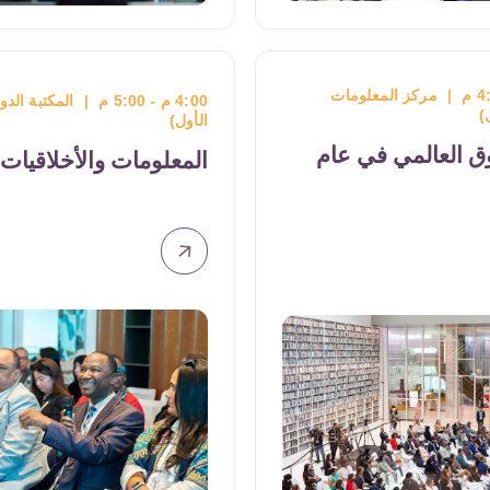
3:00 م - 4:00 م
|
مركز المعلومات
 (الطابق
(الطابق الأول)
السرد بقّوة الصورة: كتب
عربي
األطفال المصّورة والقصص
نية
المصّورة والمانغا