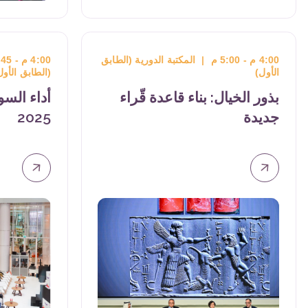
3:00 م - 3:30 م
|
المكتبة الدورية
 العامة (الطابق
الأول)
تقرير عن ترجمة الأدب ال
في البلدان الناطقة بالألما