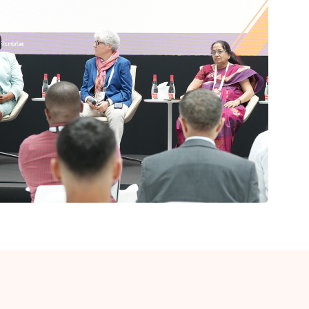
والشخ
وعن ا