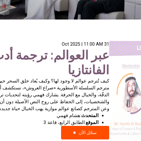
زيا
ر العوالم: ترجمة أدب
انتازيا
ُترجم عوالم لا وجود لها؟ وكيف يُعاد خلق السحر حين تعبر الك
 السلسلة الأسطورية «صراع العروش»، نستكشف أسرار نقل أدب ال
، والخيال مع الحرفة. يشارك فهمي رؤيته لتحديات ترجمة الأدب ا