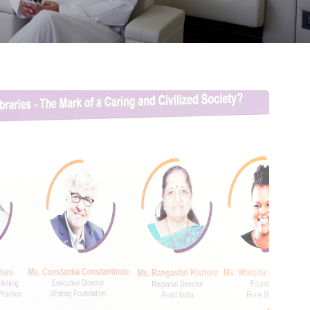
لم: ترجمة أدب الفانتا
31 Oct 2025 | 11:00 AM
عب
الف
كيف ت
مترجم
الدقّة