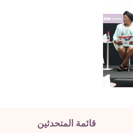
صيات، إلى الحفاظ على روح النص الأصيلة دون أن تفقد دفئه
لمترجم كصانع عوالم موازية يهب الخيال حياة جديدة في لغتنا.
المتحدث
:
هشام فهمي
الموقع
:
الطابق الرابع، قاعة 3
سجّل الآن